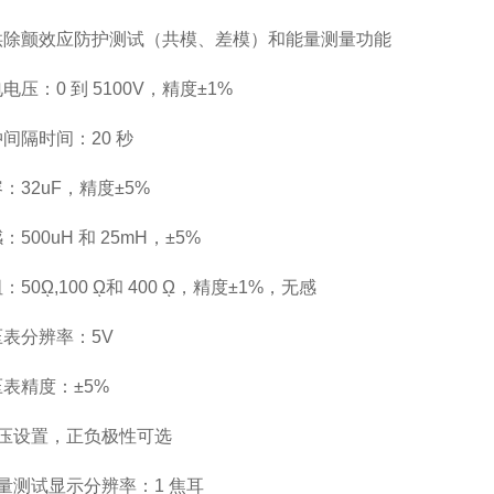
提供除颤效应防护测试（共模、差模）和能量测量功能
电电压：0 到 5100V，精度±1%
冲间隔时间：20 秒
容：32uF，精度±5%
：500uH 和 25mH，±5%
：50ῼ,100 ῼ和 400 ῼ，精度±1%，无感
压表分辨率：5V
压表精度：±5%
、电压设置，正负极性可选
能量测试显示分辨率：1 焦耳