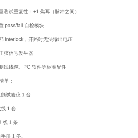
、能量测试重复性：±1 焦耳（脉冲之间）
 pass/fail 自检模块
外部 interlock，开路时无法输出电压
、配正弦信号发生器
、配测试线缆、PC 软件等标准配件
清单：
除颤试验仪 1 台
线 1 套
B 线 1 条
作手册 1 份。