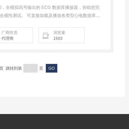
0，全模拟讯号输出的 ECG 数据库播放器，协助您完
合规性测试。 可直接加载及播放各类型心电数据库，
2-25、IEC 60601-2-47、ANSI / AAMI EC57、
厂商性质
浏览量
代理商
1503
末页 跳转到第
页