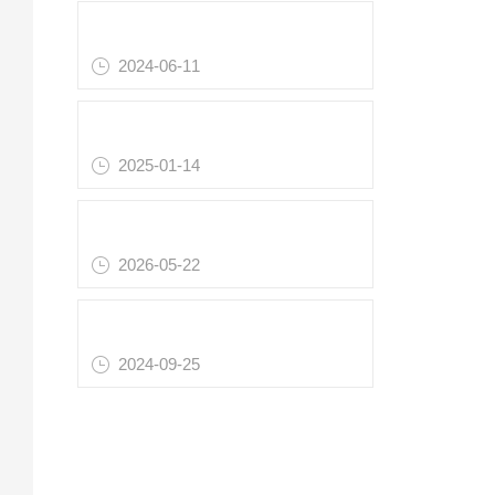
测
除颤测试仪应用
不
2024-06-11
测
了解无创血压模拟器的核心功能
可
2025-01-14
行
除颤器模拟仪操作指南：规范使用与注意事项
A
2026-05-22
医
心电性能模拟器的使用流程
提
2024-09-25
用
规