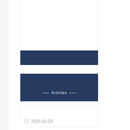
心电性能模拟仪
A
心电生理信号模拟仪
试
生理信号模拟仪
P
心电生理信号测试仪
号
PP
查看全部产品 >>
光
氧
相关文章
P
Articles
算
心电图模拟仪测试范围
可
2023-10-23