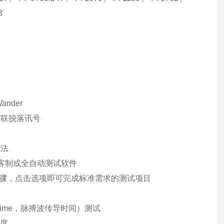
3
Wander
导联脱落讯号
算法
行开发客制或全自动测试软件
化测试步骤，点击选项即可完成标准需求的测试项目
sit Time，脉搏波传导时间）测试
确度