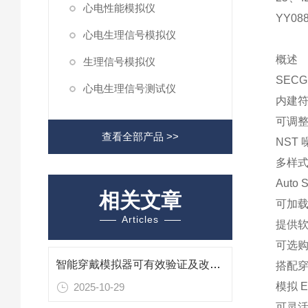
心电性能模拟仪
YY08
心电生理信号模拟仪
概述
生理信号模拟仪
SECG 
心电生理信号测试仪
内建符
可调
查看全部产品 >>
NST 噪
多样式
Aut
相关文章
可加
Articles
提供软
可选购
智能穿戴模拟器可有效验证及改善穿戴式装置心率功能的准确度
搭配穿
模拟 E
2025-10-29
可灵活