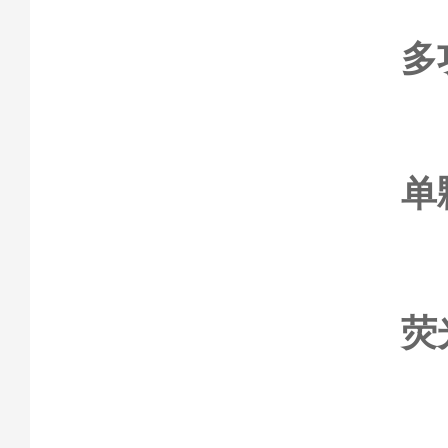
多
单
荧