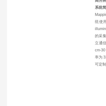
高分辨
系统
Mapp
统使
illu
的采集
立通信
cm-3
率为 3
可定制辅