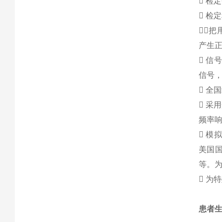

检定

检定

把
产生

信号
信号

全国

采用
频率响

模
美国
等。

为特
患者