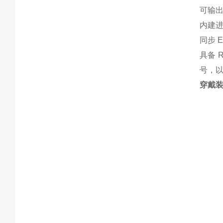
可输出
内建
同步 
具备 
号，以
穿戴