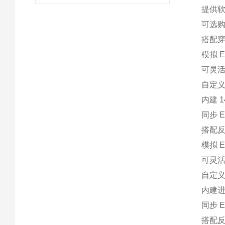
提供软
可选购
搭配穿
模拟 E
可灵活
自定义
内建 
同步 
搭配反射
模拟 E
可灵活
自定义
内建
同步 
搭配反