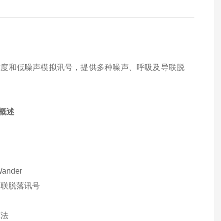
精准度和低噪声模拟讯号，提供多种噪声、呼吸及导联脱
概述
Wander
导联脱落讯号
算法