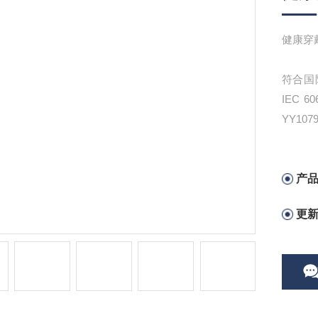
健康穿戴
符合国际
IEC 6
YY107
ANSI/A
产
更