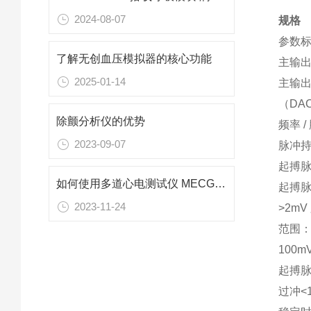
2024-08-07
规格
参数标
了解无创血压模拟器的核心功能
主输出
2025-01-14
主输
（DA
除颤分析仪的优势
频率 /
2023-09-07
脉冲持
起搏脉
如何使用多道心电测试仪 MECG 2.0 来播放数据库中的胎儿和母亲的心电信号
起搏脉
2023-11-24
>2mV
范围：±
100m
起搏脉
过冲<