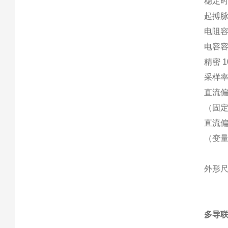
稳定时
起搏脉冲
电阻容
电容容
精密 1
采样率5k
直流
（固定
直流
（变量
外形尺
多导